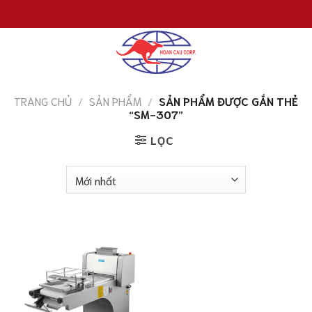
Chuyển
đến
nội
dung
TRANG CHỦ
/
SẢN PHẨM
/
SẢN PHẨM ĐƯỢC GẮN THẺ
“SM-307”
LỌC