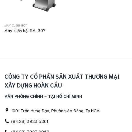
MÁY CUỐN BỘT
Máy cuốn bột SM-307
CÔNG TY CỔ PHẦN SẢN XUẤT THƯƠNG MẠI
XÂY DỰNG HOÀN CẦU
VĂN PHÒNG CHÍNH - TẠI HỒ CHÍ MINH
1001 Trần Hưng Đạo, Phường An Đông, Tp.HCM
(84.28) 3923 5261
(84.28) 3923 0062