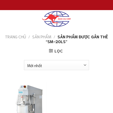
Chuyển
đến
nội
dung
TRANG CHỦ
/
SẢN PHẨM
/
SẢN PHẨM ĐƯỢC GẮN THẺ
“SM-20LS”
LỌC