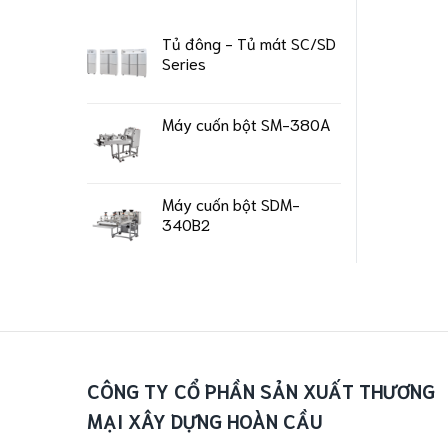
Tủ đông - Tủ mát SC/SD
Series
Máy cuốn bột SM-380A
Máy cuốn bột SDM-
340B2
CÔNG TY CỔ PHẦN SẢN XUẤT THƯƠNG
MẠI XÂY DỰNG HOÀN CẦU