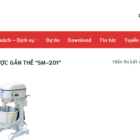
sách – Dịch vụ
Dự án
Download
Tin tức
Tuyển
Hiển thị kết
ỢC GẮN THẺ “SM-201”