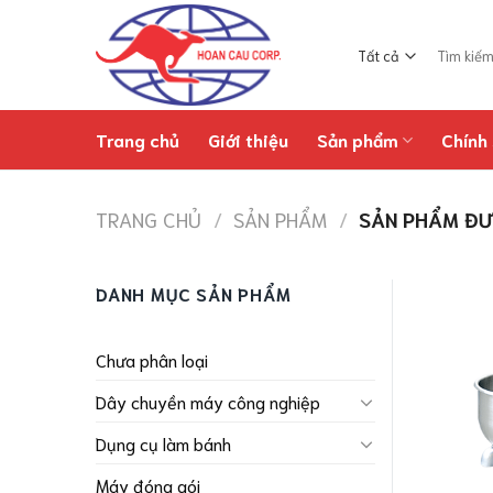
Chuyển
đến
Tìm
nội
kiếm:
dung
Trang chủ
Giới thiệu
Sản phẩm
Chính 
TRANG CHỦ
/
SẢN PHẨM
/
SẢN PHẨM ĐƯ
DANH MỤC SẢN PHẨM
Chưa phân loại
Dây chuyền máy công nghiệp
Dụng cụ làm bánh
Máy đóng gói