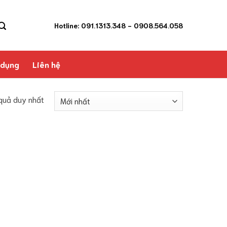
Hotline: 091.1313.348
- 0908.564.058
 dụng
Liên hệ
 quả duy nhất