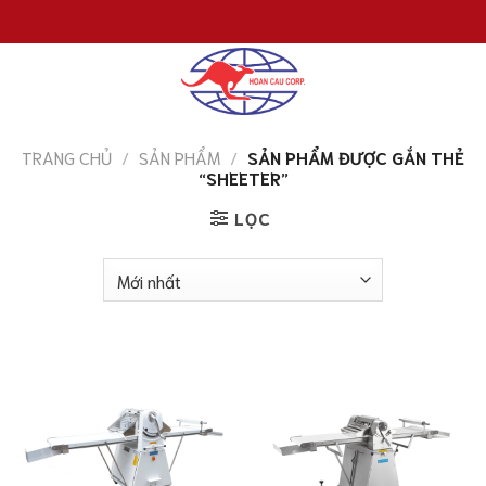
Chuyển
đến
nội
dung
TRANG CHỦ
/
SẢN PHẨM
/
SẢN PHẨM ĐƯỢC GẮN THẺ
“SHEETER”
LỌC