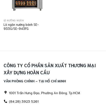
LÒ NƯỚNG NGĂN
Lò ngăn nướng bánh SE-
933G/SE-943FG
CÔNG TY CỔ PHẦN SẢN XUẤT THƯƠNG MẠI
XÂY DỰNG HOÀN CẦU
VĂN PHÒNG CHÍNH - TẠI HỒ CHÍ MINH
1001 Trần Hưng Đạo, Phường An Đông, Tp.HCM
(84.28) 3923 5261