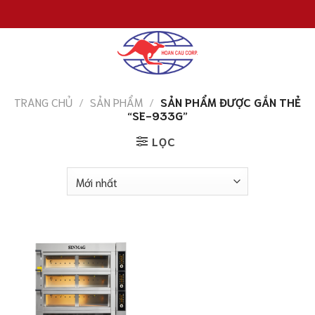
Chuyển
đến
nội
dung
TRANG CHỦ
/
SẢN PHẨM
/
SẢN PHẨM ĐƯỢC GẮN THẺ
“SE-933G”
LỌC