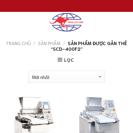
Chuyển
đến
nội
dung
TRANG CHỦ
/
SẢN PHẨM
/
SẢN PHẨM ĐƯỢC GẮN THẺ
“SCD-400F2”
LỌC