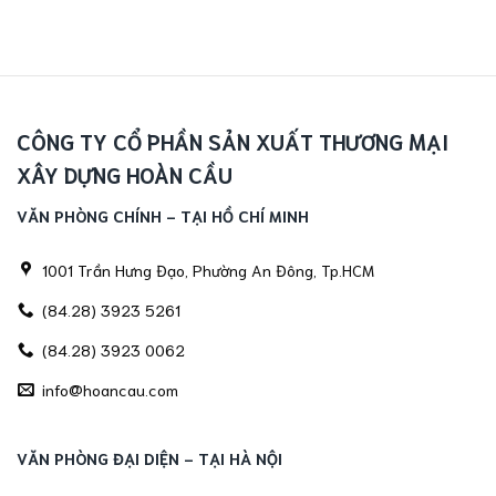
CÔNG TY CỔ PHẦN SẢN XUẤT THƯƠNG MẠI
XÂY DỰNG HOÀN CẦU
VĂN PHÒNG CHÍNH - TẠI HỒ CHÍ MINH
1001 Trần Hưng Đạo, Phường An Đông, Tp.HCM
(84.28) 3923 5261
(84.28) 3923 0062
info@hoancau.com
VĂN PHÒNG ĐẠI DIỆN - TẠI HÀ NỘI