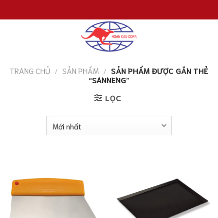
Chuyển
đến
nội
dung
TRANG CHỦ
/
SẢN PHẨM
/
SẢN PHẨM ĐƯỢC GẮN THẺ
“SANNENG”
LỌC