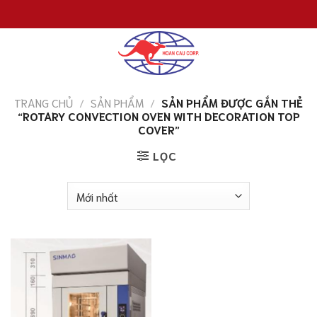
Chuyển
đến
nội
dung
TRANG CHỦ
/
SẢN PHẨM
/
SẢN PHẨM ĐƯỢC GẮN THẺ
“ROTARY CONVECTION OVEN WITH DECORATION TOP
COVER”
LỌC