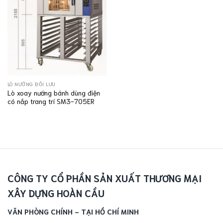
LÒ NƯỚNG ĐỐI LƯU
Lò xoay nướng bánh dùng điện
có nắp trang trí SM3-705ER
CÔNG TY CỔ PHẦN SẢN XUẤT THƯƠNG MẠI
XÂY DỰNG HOÀN CẦU
VĂN PHÒNG CHÍNH - TẠI HỒ CHÍ MINH