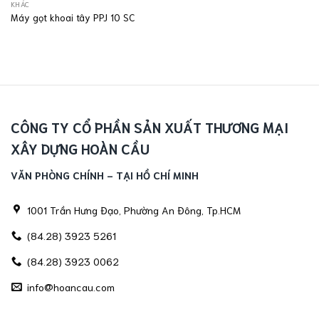
KHÁC
Máy gọt khoai tây PPJ 10 SC
CÔNG TY CỔ PHẦN SẢN XUẤT THƯƠNG MẠI
XÂY DỰNG HOÀN CẦU
VĂN PHÒNG CHÍNH - TẠI HỒ CHÍ MINH
1001 Trần Hưng Đạo, Phường An Đông, Tp.HCM
(84.28) 3923 5261
(84.28) 3923 0062
info@hoancau.com