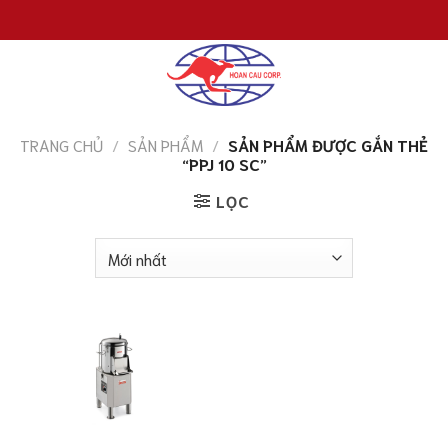
Chuyển
đến
nội
dung
TRANG CHỦ
/
SẢN PHẨM
/
SẢN PHẨM ĐƯỢC GẮN THẺ
“PPJ 10 SC”
LỌC