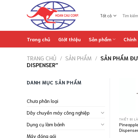
Chuyển
đến
Tìm
nội
kiếm:
dung
Trang chủ
Giới thiệu
Sản phẩm
Chính 
TRANG CHỦ
/
SẢN PHẨM
/
SẢN PHẨM ĐƯỢ
DISPENSER”
DANH MỤC SẢN PHẨM
Chưa phân loại
Dây chuyền máy công nghiệp
THIẾT BỊ L
Dụng cụ làm bánh
Pineappl
Dispense
Máy đóng gói