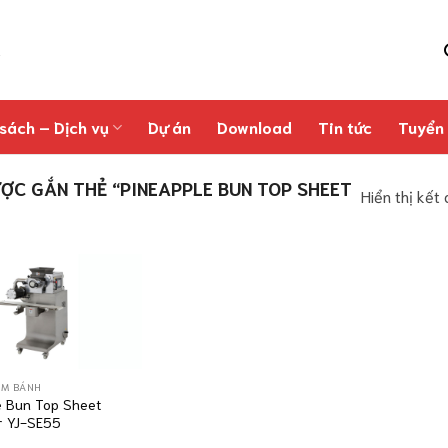
sách – Dịch vụ
Dự án
Download
Tin tức
Tuyển
C GẮN THẺ “PINEAPPLE BUN TOP SHEET
Hiển thị kết
ÀM BÁNH
e Bun Top Sheet
r YJ-SE55