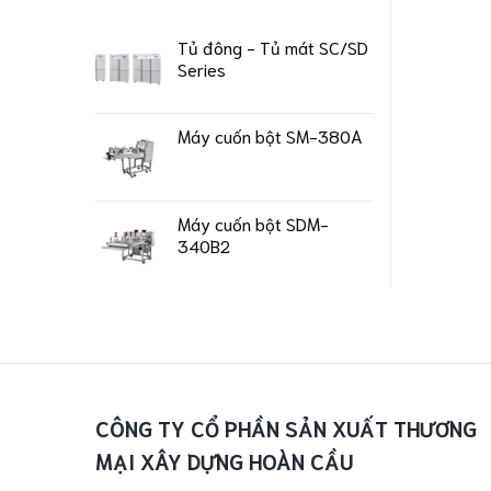
Tủ đông - Tủ mát SC/SD
Series
Máy cuốn bột SM-380A
Máy cuốn bột SDM-
340B2
CÔNG TY CỔ PHẦN SẢN XUẤT THƯƠNG
MẠI XÂY DỰNG HOÀN CẦU