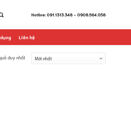
Hotline: 091.1313.348
- 0908.564.058
 dụng
Liên hệ
 quả duy nhất