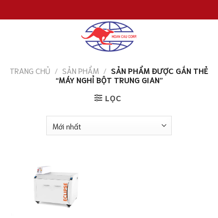
Chuyển
đến
nội
dung
TRANG CHỦ
/
SẢN PHẨM
/
SẢN PHẨM ĐƯỢC GẮN THẺ
“MÁY NGHỈ BỘT TRUNG GIAN”
LỌC