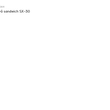
ÁNH
vỏ sandwich SX-30