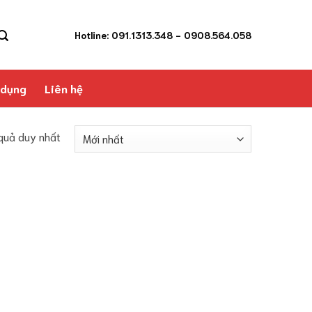
Hotline: 091.1313.348
- 0908.564.058
 dụng
Liên hệ
 quả duy nhất