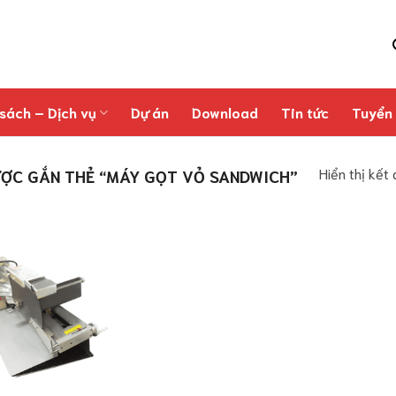
sách – Dịch vụ
Dự án
Download
Tin tức
Tuyển
Hiển thị kết
ỢC GẮN THẺ “MÁY GỌT VỎ SANDWICH”