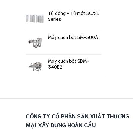
Tủ đông - Tủ mát SC/SD
Series
Máy cuốn bột SM-380A
Máy cuốn bột SDM-
340B2
CÔNG TY CỔ PHẦN SẢN XUẤT THƯƠNG
MẠI XÂY DỰNG HOÀN CẦU