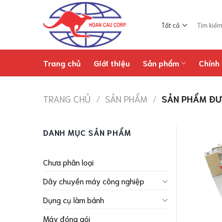
Chuyển
đến
Tìm
nội
kiếm:
dung
Trang chủ
Giới thiệu
Sản phẩm
Chính 
TRANG CHỦ
/
SẢN PHẨM
/
SẢN PHẨM ĐƯ
DANH MỤC SẢN PHẨM
Chưa phân loại
Dây chuyền máy công nghiệp
Dụng cụ làm bánh
Máy đóng gói