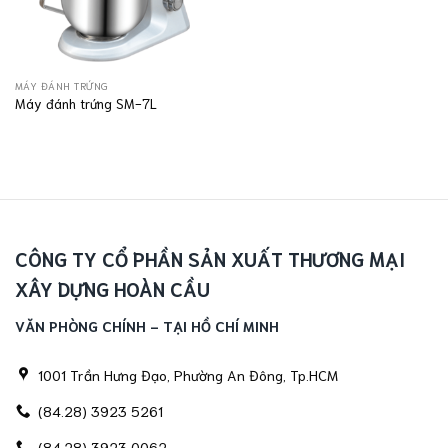
MÁY ĐÁNH TRỨNG
Máy đánh trứng SM-7L
CÔNG TY CỔ PHẦN SẢN XUẤT THƯƠNG MẠI
XÂY DỰNG HOÀN CẦU
VĂN PHÒNG CHÍNH - TẠI HỒ CHÍ MINH
1001 Trần Hưng Đạo, Phường An Đông, Tp.HCM
(84.28) 3923 5261
(84.28) 3923 0062