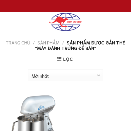
Chuyển
đến
nội
dung
TRANG CHỦ
/
SẢN PHẨM
/
SẢN PHẨM ĐƯỢC GẮN THẺ
“MÁY ĐÁNH TRỨNG ĐỂ BÀN”
LỌC