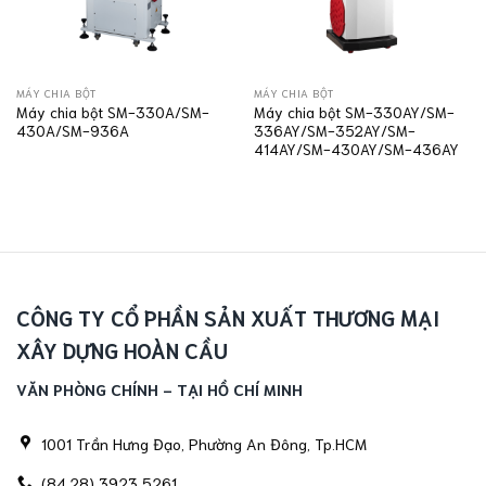
MÁY CHIA BỘT
MÁY CHIA BỘT
Máy chia bột SM-330A/SM-
Máy chia bột SM-330AY/SM-
430A/SM-936A
336AY/SM-352AY/SM-
414AY/SM-430AY/SM-436AY
CÔNG TY CỔ PHẦN SẢN XUẤT THƯƠNG MẠI
XÂY DỰNG HOÀN CẦU
VĂN PHÒNG CHÍNH - TẠI HỒ CHÍ MINH
1001 Trần Hưng Đạo, Phường An Đông, Tp.HCM
(84.28) 3923 5261