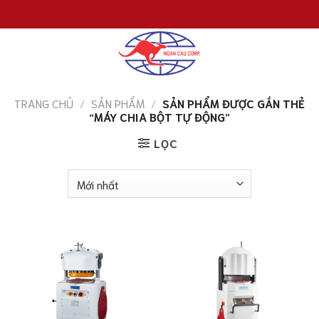
Chuyển
đến
nội
dung
TRANG CHỦ
/
SẢN PHẨM
/
SẢN PHẨM ĐƯỢC GẮN THẺ
“MÁY CHIA BỘT TỰ ĐỘNG”
LỌC