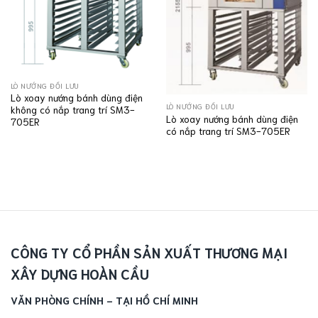
LÒ NƯỚNG ĐỐI LƯU
Lò xoay nướng bánh dùng điện
LÒ NƯỚNG ĐỐI LƯU
không có nắp trang trí SM3-
Lò xoay nướng bánh dùng điện
705ER
có nắp trang trí SM3-705ER
CÔNG TY CỔ PHẦN SẢN XUẤT THƯƠNG MẠI
XÂY DỰNG HOÀN CẦU
VĂN PHÒNG CHÍNH - TẠI HỒ CHÍ MINH