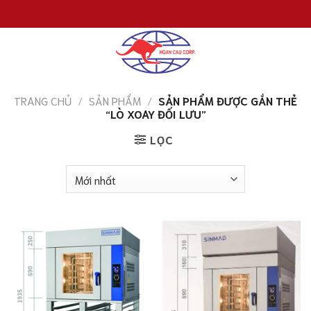
Chuyển
đến
nội
dung
TRANG CHỦ
/
SẢN PHẨM
/
SẢN PHẨM ĐƯỢC GẮN THẺ
“LÒ XOAY ĐỐI LƯU”
LỌC