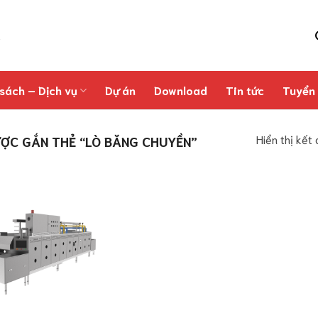
sách – Dịch vụ
Dự án
Download
Tin tức
Tuyển
Hiển thị kết
ỢC GẮN THẺ “LÒ BĂNG CHUYỀN”