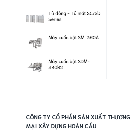
Tủ đông - Tủ mát SC/SD
Series
Máy cuốn bột SM-380A
Máy cuốn bột SDM-
340B2
CÔNG TY CỔ PHẦN SẢN XUẤT THƯƠNG
MẠI XÂY DỰNG HOÀN CẦU