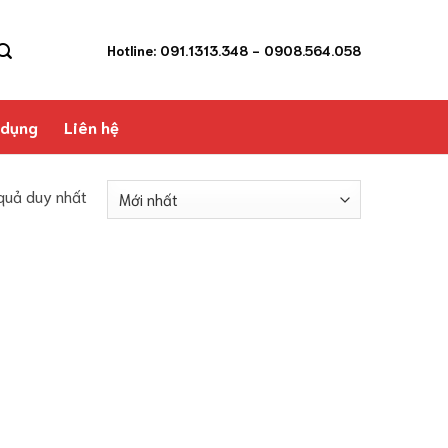
Hotline: 091.1313.348
- 0908.564.058
 dụng
Liên hệ
 quả duy nhất