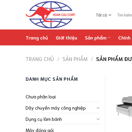
Chuyển
đến
Tìm
nội
kiếm:
dung
Trang chủ
Giới thiệu
Sản phẩm
Chính 
TRANG CHỦ
/
SẢN PHẨM
/
SẢN PHẨM ĐƯ
DANH MỤC SẢN PHẨM
Chưa phân loại
Dây chuyền máy công nghiệp
Dụng cụ làm bánh
Máy đóng gói