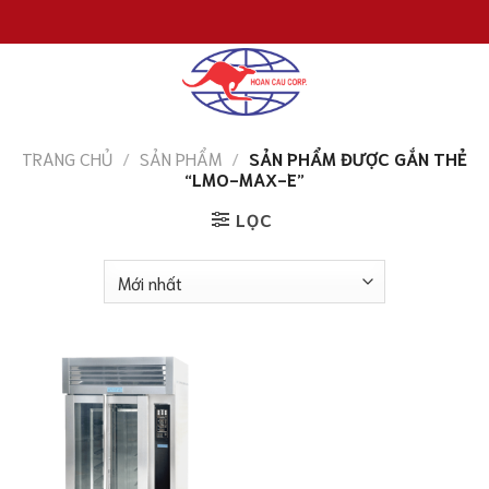
Chuyển
đến
nội
dung
TRANG CHỦ
/
SẢN PHẨM
/
SẢN PHẨM ĐƯỢC GẮN THẺ
“LMO-MAX-E”
LỌC