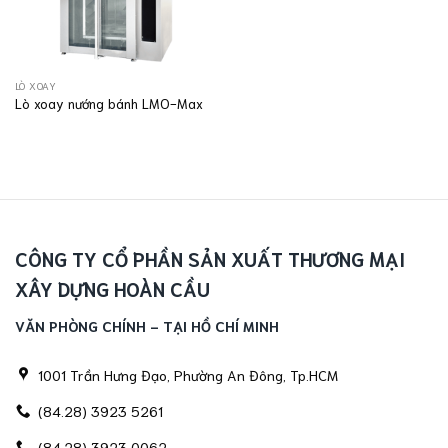
LÒ XOAY
Lò xoay nướng bánh LMO-Max
CÔNG TY CỔ PHẦN SẢN XUẤT THƯƠNG MẠI
XÂY DỰNG HOÀN CẦU
VĂN PHÒNG CHÍNH - TẠI HỒ CHÍ MINH
1001 Trần Hưng Đạo, Phường An Đông, Tp.HCM
(84.28) 3923 5261
(84.28) 3923 0062