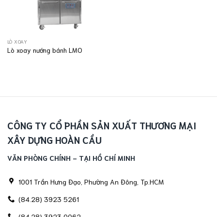
LÒ XOAY
Lò xoay nướng bánh LMO
CÔNG TY CỔ PHẦN SẢN XUẤT THƯƠNG MẠI
XÂY DỰNG HOÀN CẦU
VĂN PHÒNG CHÍNH - TẠI HỒ CHÍ MINH
1001 Trần Hưng Đạo, Phường An Đông, Tp.HCM
(84.28) 3923 5261
(84.28) 3923 0062