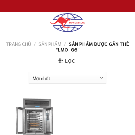
Chuyển
đến
nội
dung
TRANG CHỦ
/
SẢN PHẨM
/
SẢN PHẨM ĐƯỢC GẮN THẺ
“LMO-G6”
LỌC