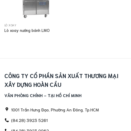
LÒ XOAY
Lò xoay nướng bánh LMO
CÔNG TY CỔ PHẦN SẢN XUẤT THƯƠNG MẠI
XÂY DỰNG HOÀN CẦU
VĂN PHÒNG CHÍNH - TẠI HỒ CHÍ MINH
1001 Trần Hưng Đạo, Phường An Đông, Tp.HCM
(84.28) 3923 5261
(84.28) 3923 0062