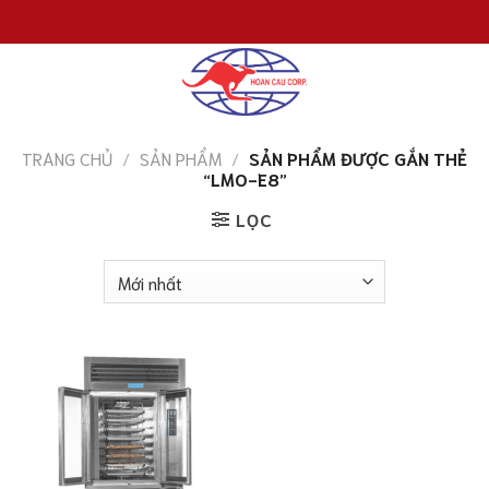
Chuyển
đến
nội
dung
TRANG CHỦ
/
SẢN PHẨM
/
SẢN PHẨM ĐƯỢC GẮN THẺ
“LMO-E8”
LỌC