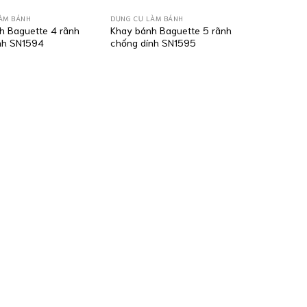
ÀM BÁNH
DỤNG CỤ LÀM BÁNH
h Baguette 4 rãnh
Khay bánh Baguette 5 rãnh
nh SN1594
chống dính SN1595