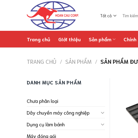
Chuyển
đến
Tìm
nội
kiếm:
dung
Trang chủ
Giới thiệu
Sản phẩm
Chính 
TRANG CHỦ
/
SẢN PHẨM
/
SẢN PHẨM ĐƯ
DANH MỤC SẢN PHẨM
Chưa phân loại
Dây chuyền máy công nghiệp
Dụng cụ làm bánh
Máy đóng gói