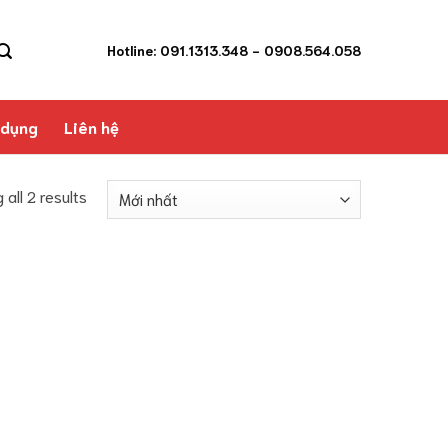
Hotline: 091.1313.348
- 0908.564.058
 dụng
Liên hệ
 all 2 results