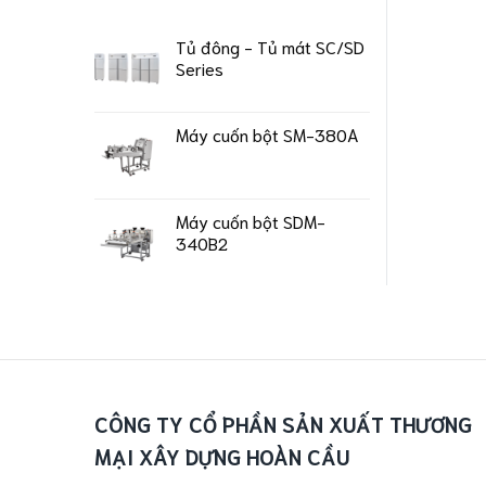
Tủ đông - Tủ mát SC/SD
Series
Máy cuốn bột SM-380A
Máy cuốn bột SDM-
340B2
CÔNG TY CỔ PHẦN SẢN XUẤT THƯƠNG
MẠI XÂY DỰNG HOÀN CẦU