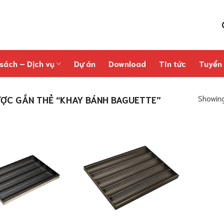
sách – Dịch vụ
Dự án
Download
Tin tức
Tuyển
Showing
ỢC GẮN THẺ “KHAY BÁNH BAGUETTE”