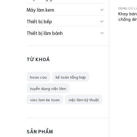
DỤNG CỤ L
Máy làm kem
Khay bán
chống dí
Thiết bị bếp
Thiết bị làm bánh
TỪ KHOÁ
hoan cau
kế toán tổng hợp
tuyển dụng việc làm
viec lam ke toan
việc làm kỹ thuật
SẢN PHẨM