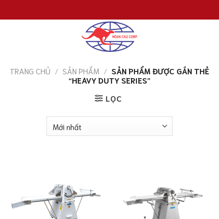
Chuyển
đến
nội
dung
TRANG CHỦ
/
SẢN PHẨM
/
SẢN PHẨM ĐƯỢC GẮN THẺ
“HEAVY DUTY SERIES”
LỌC