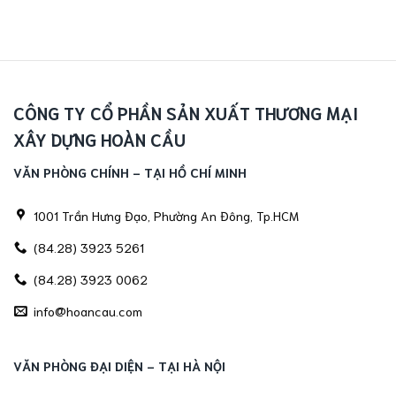
CÔNG TY CỔ PHẦN SẢN XUẤT THƯƠNG MẠI
XÂY DỰNG HOÀN CẦU
VĂN PHÒNG CHÍNH - TẠI HỒ CHÍ MINH
1001 Trần Hưng Đạo, Phường An Đông, Tp.HCM
(84.28) 3923 5261
(84.28) 3923 0062
info@hoancau.com
VĂN PHÒNG ĐẠI DIỆN - TẠI HÀ NỘI