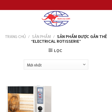
Chuyển
đến
nội
dung
TRANG CHỦ
/
SẢN PHẨM
/
SẢN PHẨM ĐƯỢC GẮN THẺ
“ELECTRICAL ROTISSERIE”
LỌC