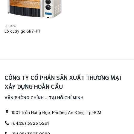
SINMAG
Lò quay gà SR7-PT
CÔNG TY CỔ PHẦN SẢN XUẤT THƯƠNG MẠI
XÂY DỰNG HOÀN CẦU
VĂN PHÒNG CHÍNH - TẠI HỒ CHÍ MINH
1001 Trần Hưng Đạo, Phường An Đông, Tp.HCM
(84.28) 3923 5261
(84.28) 3923 0062