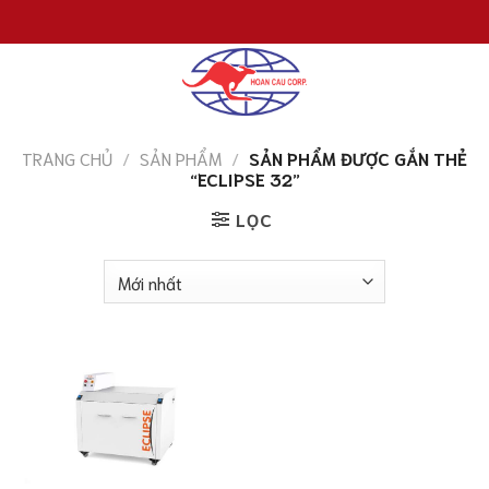
Chuyển
đến
nội
dung
TRANG CHỦ
/
SẢN PHẨM
/
SẢN PHẨM ĐƯỢC GẮN THẺ
“ECLIPSE 32”
LỌC