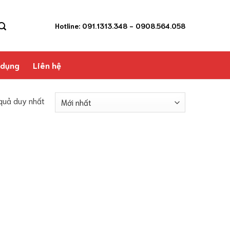
Hotline: 091.1313.348
- 0908.564.058
 dụng
Liên hệ
 quả duy nhất