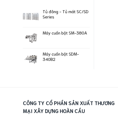
Tủ đông - Tủ mát SC/SD
Series
Máy cuốn bột SM-380A
Máy cuốn bột SDM-
340B2
CÔNG TY CỔ PHẦN SẢN XUẤT THƯƠNG
MẠI XÂY DỰNG HOÀN CẦU