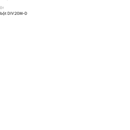
BỘT
 bột DIV20M-D