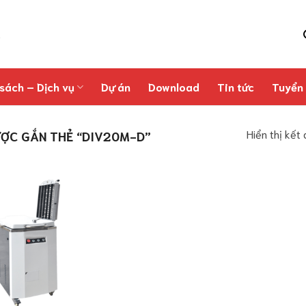
sách – Dịch vụ
Dự án
Download
Tin tức
Tuyển
Hiển thị kết
ỢC GẮN THẺ “DIV20M-D”