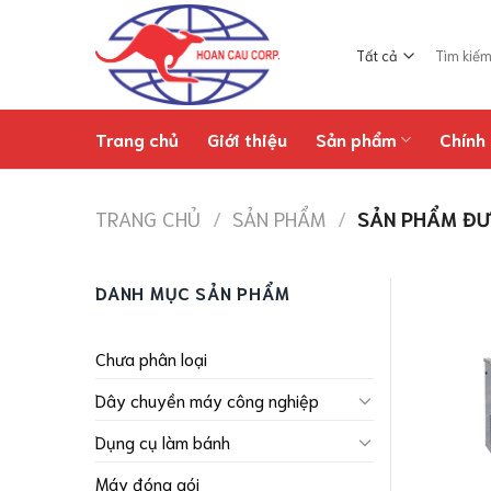
Chuyển
đến
Tìm
nội
kiếm:
dung
Trang chủ
Giới thiệu
Sản phẩm
Chính 
TRANG CHỦ
/
SẢN PHẨM
/
SẢN PHẨM ĐƯ
DANH MỤC SẢN PHẨM
Chưa phân loại
Dây chuyền máy công nghiệp
Dụng cụ làm bánh
Máy đóng gói