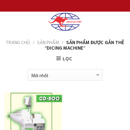
Chuyển
đến
nội
dung
TRANG CHỦ
/
SẢN PHẨM
/
SẢN PHẨM ĐƯỢC GẮN THẺ
“DICING MACHINE”
LỌC