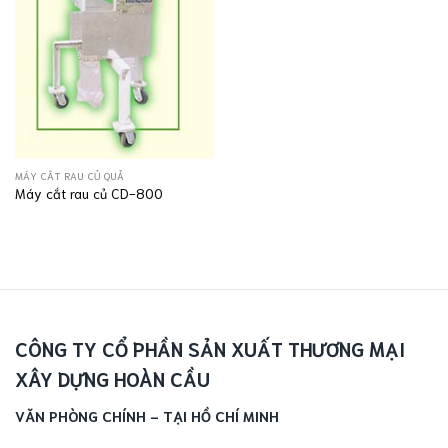
MÁY CẮT RAU CỦ QUẢ
Máy cắt rau củ CD-800
CÔNG TY CỔ PHẦN SẢN XUẤT THƯƠNG MẠI
XÂY DỰNG HOÀN CẦU
VĂN PHÒNG CHÍNH - TẠI HỒ CHÍ MINH