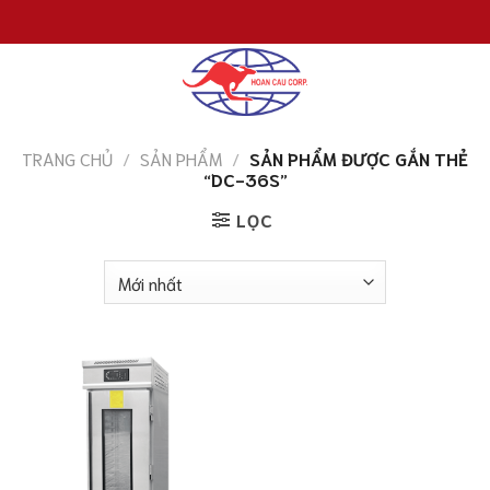
Chuyển
đến
nội
dung
TRANG CHỦ
/
SẢN PHẨM
/
SẢN PHẨM ĐƯỢC GẮN THẺ
“DC-36S”
LỌC