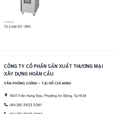
SINMAG
Tủ ủ bột DC-36S
CÔNG TY CỔ PHẦN SẢN XUẤT THƯƠNG MẠI
XÂY DỰNG HOÀN CẦU
VĂN PHÒNG CHÍNH - TẠI HỒ CHÍ MINH
1001 Trần Hưng Đạo, Phường An Đông, Tp.HCM
(84.28) 3923 5261
(84.28) 3923 0062