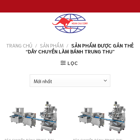
Chuyển
đến
nội
dung
TRANG CHỦ
/
SẢN PHẨM
/
SẢN PHẨM ĐƯỢC GẮN THẺ
“DÂY CHUYỀN LÀM BÁNH TRUNG THU”
LỌC
DÂY CHUYỀN BÁNH TRUNG THU
DÂY CHUYỀN BÁNH TRUNG THU