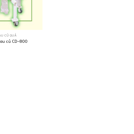
AU CỦ QUẢ
rau củ CD-800