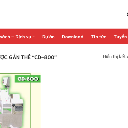
sách – Dịch vụ
Dự án
Download
Tin tức
Tuyển
Hiển thị kết
ỢC GẮN THẺ “CD-800”