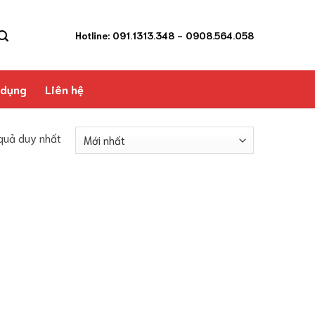
Hotline: 091.1313.348
- 0908.564.058
 dụng
Liên hệ
 quả duy nhất