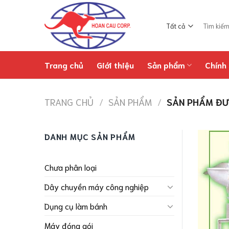
Chuyển
đến
Tìm
nội
kiếm:
dung
Trang chủ
Giới thiệu
Sản phẩm
Chính 
TRANG CHỦ
/
SẢN PHẨM
/
SẢN PHẨM ĐƯ
DANH MỤC SẢN PHẨM
Chưa phân loại
Dây chuyền máy công nghiệp
Dụng cụ làm bánh
Máy đóng gói