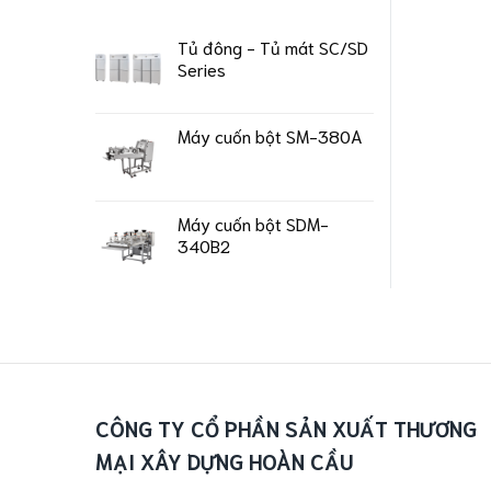
Tủ đông - Tủ mát SC/SD
Series
Máy cuốn bột SM-380A
Máy cuốn bột SDM-
340B2
CÔNG TY CỔ PHẦN SẢN XUẤT THƯƠNG
MẠI XÂY DỰNG HOÀN CẦU