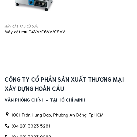
MÁY CẮT RAU CỦ QUẢ
Máy cắt rau C4VV/C6VV/C9VV
CÔNG TY CỔ PHẦN SẢN XUẤT THƯƠNG MẠI
XÂY DỰNG HOÀN CẦU
VĂN PHÒNG CHÍNH - TẠI HỒ CHÍ MINH
1001 Trần Hưng Đạo, Phường An Đông, Tp.HCM
(84.28) 3923 5261
(84.28) 3923 0062