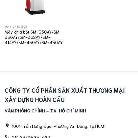
MÁY CHIA BỘT
Máy chia bột SM-330AY/SM-
336AY/SM-352AY/SM-
414AY/SM-430AY/SM-436AY
CÔNG TY CỔ PHẦN SẢN XUẤT THƯƠNG MẠI
XÂY DỰNG HOÀN CẦU
VĂN PHÒNG CHÍNH - TẠI HỒ CHÍ MINH
1001 Trần Hưng Đạo, Phường An Đông, Tp.HCM
(84.28) 3923 5261