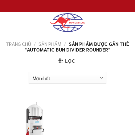
Chuyển
đến
nội
dung
TRANG CHỦ
/
SẢN PHẨM
/
SẢN PHẨM ĐƯỢC GẮN THẺ
“AUTOMATIC BUN DIVIDER ROUNDER”
LỌC