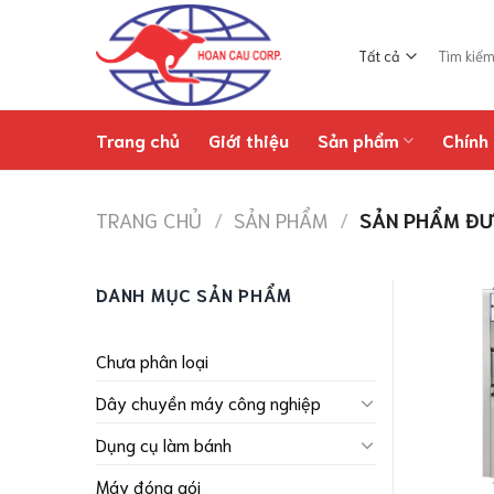
Chuyển
đến
Tìm
nội
kiếm:
dung
Trang chủ
Giới thiệu
Sản phẩm
Chính 
TRANG CHỦ
/
SẢN PHẨM
/
SẢN PHẨM ĐƯ
DANH MỤC SẢN PHẨM
Chưa phân loại
Dây chuyền máy công nghiệp
Dụng cụ làm bánh
Máy đóng gói