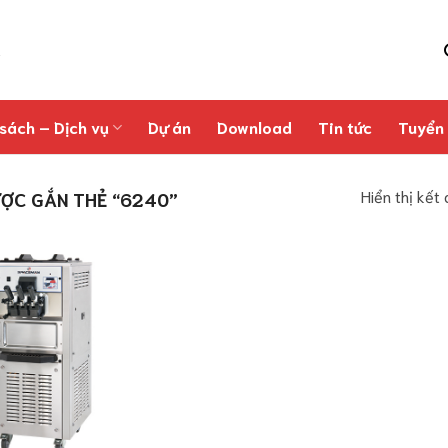
sách – Dịch vụ
Dự án
Download
Tin tức
Tuyển
Hiển thị kết
ỢC GẮN THẺ “6240”