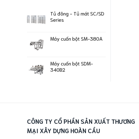
Tủ đông - Tủ mát SC/SD
Series
Máy cuốn bột SM-380A
Máy cuốn bột SDM-
340B2
CÔNG TY CỔ PHẦN SẢN XUẤT THƯƠNG
MẠI XÂY DỰNG HOÀN CẦU