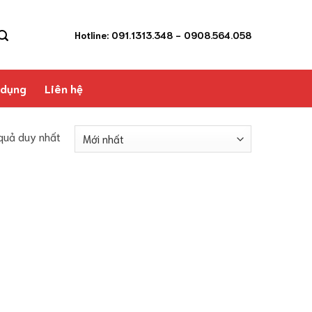
Hotline: 091.1313.348
- 0908.564.058
 dụng
Liên hệ
 quả duy nhất