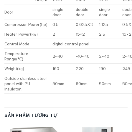
single
double
single
doub
Door
door
door
door
door
Compressor Power(hp)
0.5
0.625X2
1.125
0.5X
Heater Power(kw)
2
15×2
2.3
15×2
Control Mode
digital control panel
Temperature
2~40
-10~40
2~40
2~4
Range(℃)
Weight(kg)
160
220
190
245
Outside stainless steel
panel with PU
50mm
60mm
50mm
50m
insulaton
SẢN PHẨM TƯƠNG TỰ