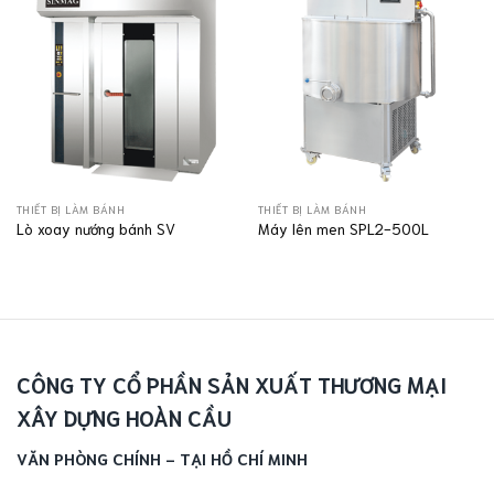
THIẾT BỊ LÀM BÁNH
THIẾT BỊ LÀM BÁNH
Lò xoay nướng bánh SV
Máy lên men SPL2-500L
CÔNG TY CỔ PHẦN SẢN XUẤT THƯƠNG MẠI
XÂY DỰNG HOÀN CẦU
VĂN PHÒNG CHÍNH - TẠI HỒ CHÍ MINH