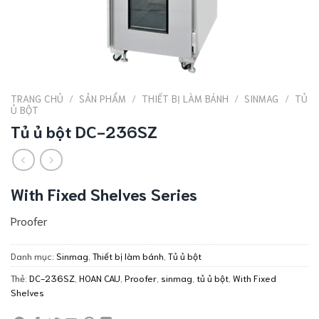
TRANG CHỦ
/
SẢN PHẨM
/
THIẾT BỊ LÀM BÁNH
/
SINMAG
/
TỦ
Ủ BỘT
Tủ ủ bột DC-236SZ
With Fixed Shelves Series
Proofer
Danh mục:
Sinmag
,
Thiết bị làm bánh
,
Tủ ủ bột
Thẻ:
DC-236SZ
,
HOAN CAU
,
Proofer
,
sinmag
,
tủ ủ bột
,
With Fixed
Shelves