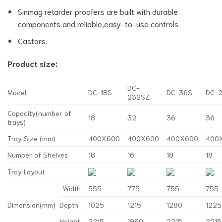
Sinmag retarder proofers are built with durable
components and reliable,easy-to-use controls.
Castors.
Product size:
DC-
Model
DC-18S
DC-36S
DC-
232SZ
Capacity(number of
18
32
36
36
trays)
Tray Size (mm)
400X600
400X600
400X600
400
Number of Shelves
18
16
18
18
Tray Layout
Width
555
775
755
755
Dimension(mm)
Depth
1025
1215
1280
1225
Height
2215
1960
2215
2215