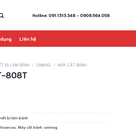
Hotline: 091.1313.348
- 0908.564.058
 dụng
Liên hệ
ẾT BỊ LÀM BÁNH
/
SINMAG
/
MÁY CẮT BÁNH
CT-808T
hiết bị làm bánh
,
hoancau
,
Máy cắt bánh
,
sinmag