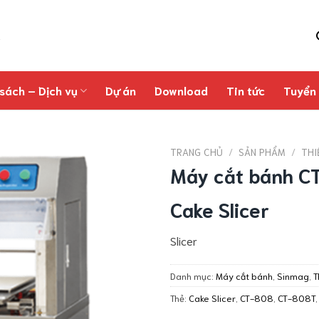
sách – Dịch vụ
Dự án
Download
Tin tức
Tuyển
TRANG CHỦ
/
SẢN PHẨM
/
THI
Máy cắt bánh 
Cake Slicer
Slicer
Danh mục:
Máy cắt bánh
,
Sinmag
,
T
Thẻ:
Cake Slicer
,
CT-808
,
CT-808T