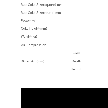
Max.Cake Size(square) mm
Max.Cake Size(round) mm
Power(kw)
Cake Height(mm)
Weight(kg)
Air Compression
Width
Dimension(mm)
Depth
Height