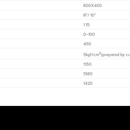
600X400
8″/ 10″
1.15
0~100
450
2
5kgf/cm
(prepared by c
1130
1360
1420