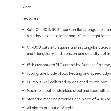
Slicer
Features:
Both CT-808/808T work on flat sponge cake an
birthday cake size less than 14″ and height less
CT-808 cuts into square and rectangular cake, 
and triangular with dimension and quantity set in 
With customized PLC control by Siemens.Chinese,
Food grade blade allows heating and speed adjust
Crumb is well collected by designed crumb box.
Machine is out of stainless steel and fixed with 
Standard machine provides one piece of 400x600
All plates are out of Acrylic.