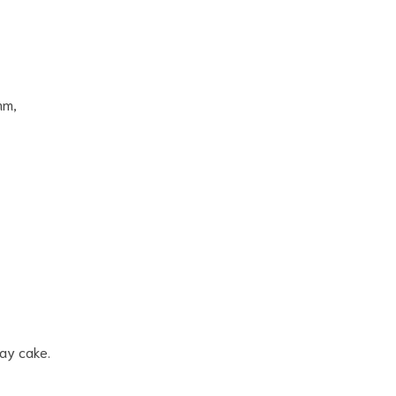
mm,
ay cake.