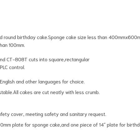
d round birthday cake.Sponge cake size less than 400mmx600
 than 100mm.
and CT-808T cuts into square,rectangular
PLC control.
English and other languages for choice.
able.All cakes are cut neatly with less crumb.
safety cover, meeting safety and sanitary request.
mm plate for sponge cake,and one piece of 14″ plate for birthd