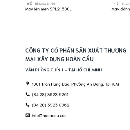
THIẾT BỊ LÀM BÁNH
THIẾT BỊ L
Máy lên men SPL2-500L
Máy đánh
CÔNG TY CỔ PHẦN SẢN XUẤT THƯƠNG
MẠI XÂY DỰNG HOÀN CẦU
VĂN PHÒNG CHÍNH - TẠI HỒ CHÍ MINH
1001 Trần Hưng Đạo, Phường An Đông, Tp.HCM
(84.28) 3923 5261
(84.28) 3923 0062
info@hoancau.com