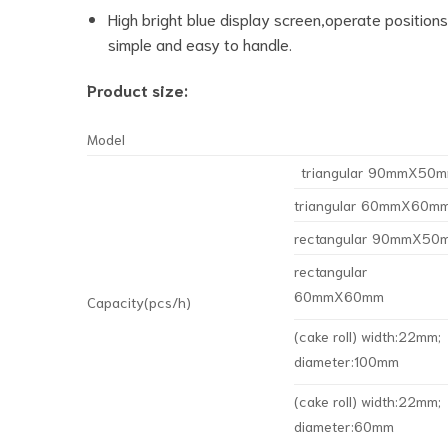
High bright blue display screen,operate position
simple and easy to handle.
Product size:
Model
triangular 90mmX50
triangular 60mmX60m
rectangular 90mmX50
rectangular
60mmX60mm
Capacity(pcs/h)
(cake roll) width:22mm;
diameter:100mm
(cake roll) width:22mm;
diameter:60mm