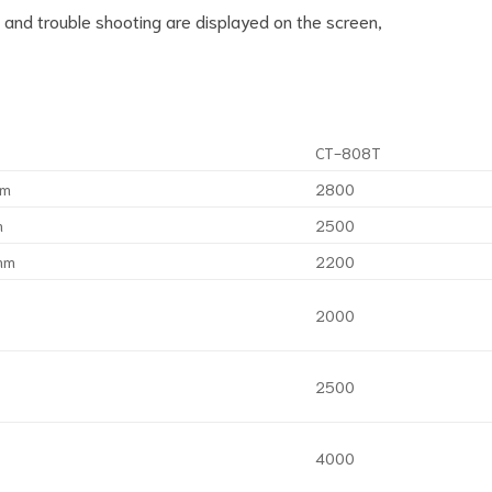
s and trouble shooting are displayed on the screen,
CT-808T
mm
2800
m
2500
mm
2200
2000
2500
4000